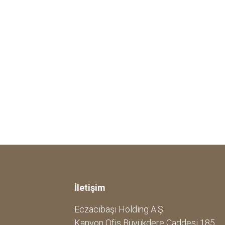
İletişim
Eczacıbaşı Holding A.Ş.
Kanyon Ofis Büyükdere Caddesi 185