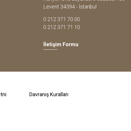
Levent 34394 - İstanbul
0 212 371 70 00
0 212 371 71 10
İletişim Formu
tni
Davranış Kuralları