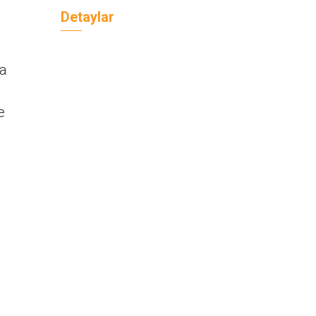
Detaylar
za
e