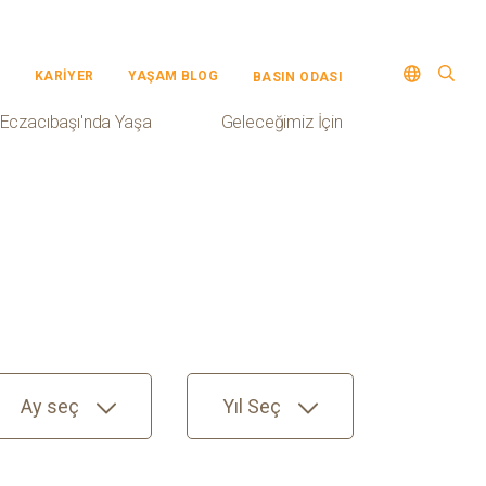
KARİYER
YAŞAM BLOG
BASIN ODASI
Eczacıbaşı'nda Yaşa
Geleceğimiz İçin
Ay seç
Yıl Seç