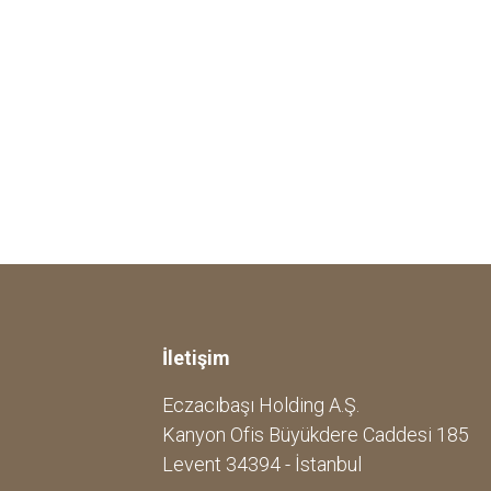
İletişim
Eczacıbaşı Holding A.Ş.
Kanyon Ofis Büyükdere Caddesi 185
Levent 34394 - İstanbul