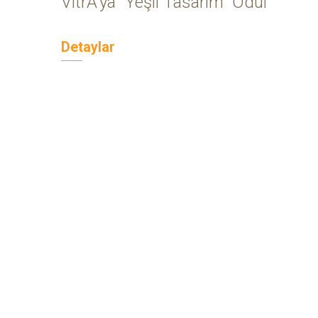
VitrA’ya “yeşil Tasarım” Ödülü
e
Detaylar