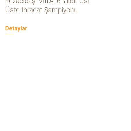
Eczacıbaşı VitrA, 6 Yıldır Üst
Üste Ihracat Şampiyonu
Detaylar