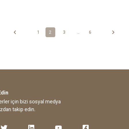
1
2
3
...
6
Edin
rler için bizi sosyal medya
zdan takip edin.