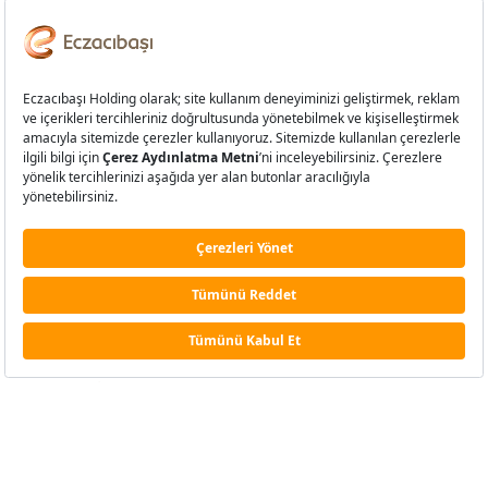
Frankfurt’ta VitrA şov
Eczacıbaşı Yapı Ürünleri Grubu, ISH Frankfurt Fuarı’ndaki 2
bin metrekarelik standında, dünyaca ünlü tasarımcılar Terri