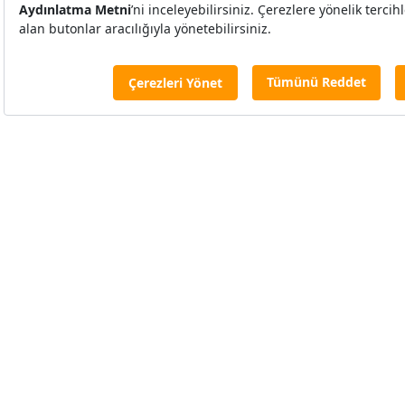
Eczacıbaşı’nda
büyük İşbirliği
Biyoteknolojik ilaç alanında d
dünyanın önde gelen sağlık ku