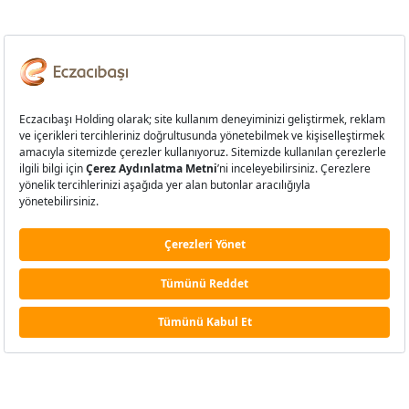
“Dönüşümden Yansımalar: Yeni
İstanbul Modern’e Doğru”