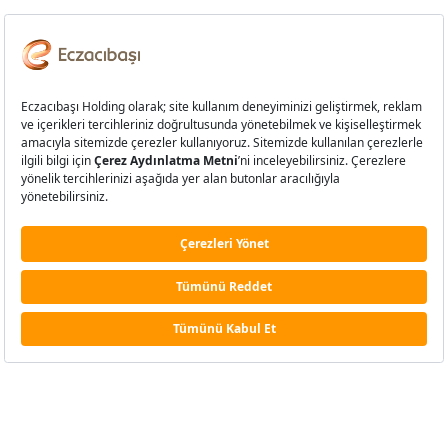
Biyoteknolojinin dünya devi Baxalta,
Eczacıbaşı’nı seçti