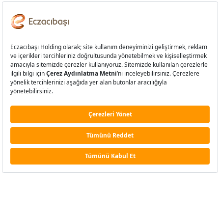
Alman Lisesi mezunlarından Bülent
Eczacıbaşı’na sürpriz