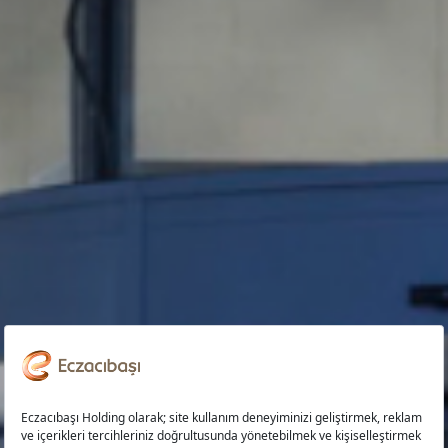
YÖNETİM EKİBİMİZ