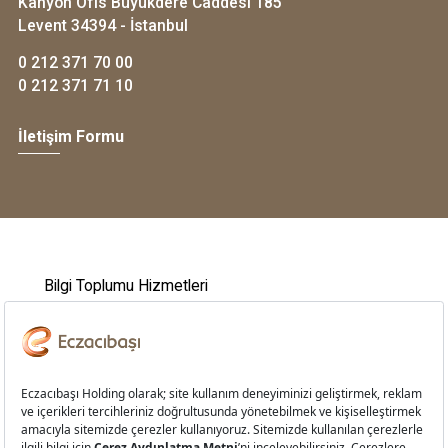
Kanyon Ofis Büyükdere Caddesi 185
Levent 34394 - İstanbul
0 212 371 70 00
0 212 371 71 10
İletişim Formu
Bilgi Toplumu Hizmetleri
Kişisel Verilerin Korunması
Çerez Aydınlatma Metni
Davranış Kuralları
Çerez Tercihleri